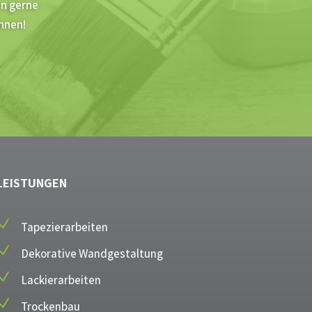
en gerne
hnen!
LEISTUNGEN
N
Tapezierarbeiten
N
Dekorative Wandgestaltung
N
Lackierarbeiten
N
Trockenbau