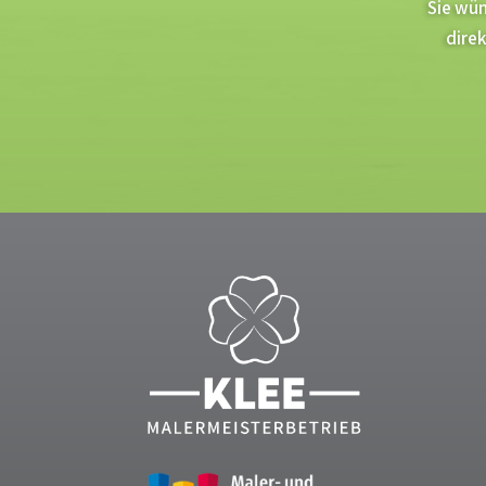
Sie wün
dire